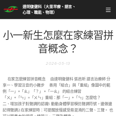
達明復健科（大里早療、語言、
心理、職能、物理）
小一新生怎麼在家練習拼
音概念？
2026-05-13
🌟在家怎麼練習拼音概念🏷️由達明復健科 張邑昕 語言治療師 分
享一、學習注音的小撇步📖善用「組合」與「重組」像圖中的範
例「一」+「ㄠ」「？」 +「一ㄠ」 的組合練習
「ㄨ」+「ㄣ」=「ㄨㄣ」重組：那「一」+「ㄣ」怎麼唸？
二、增加孩子對聲調的認識1. 動動身體學習模仿聲調符號，邊做邊
記得聲調2.在家練習時：可提醒放慢感受易混淆的二聲、三聲。 也